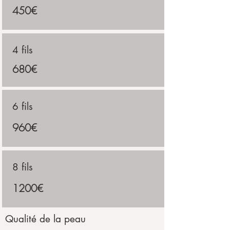
450€
4 fils
680€
6 fils
960€
8 fils
1200€
Qualité de la peau