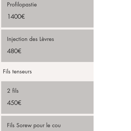
Profilopastie
1400€
Injection des Lèvres
480€
Fils tenseurs
2 fils
450€
Fils Sorew pour le cou