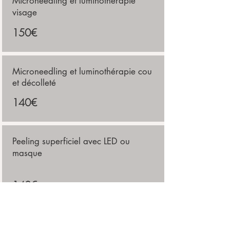
Microneedling et luminothérapie
visage
150€
Microneedling et luminothérapie cou
et décolleté
140€
Peeling superficiel avec LED ou
masque
140€
Morpheus8 visage