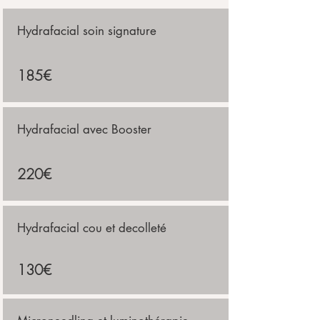
Hydrafacial soin signature
185€
Hydrafacial avec Booster
220€
Hydrafacial cou et decolleté
130€