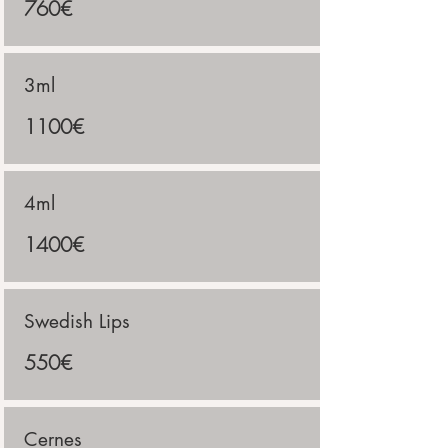
760€
3ml
1100€
4ml
1400€
Swedish Lips
550€
Cernes