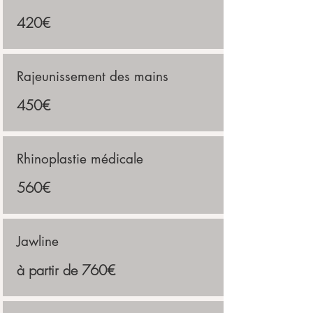
420€
Rajeunissement des mains
450€
Rhinoplastie médicale
560€
Jawline
à partir de 760€